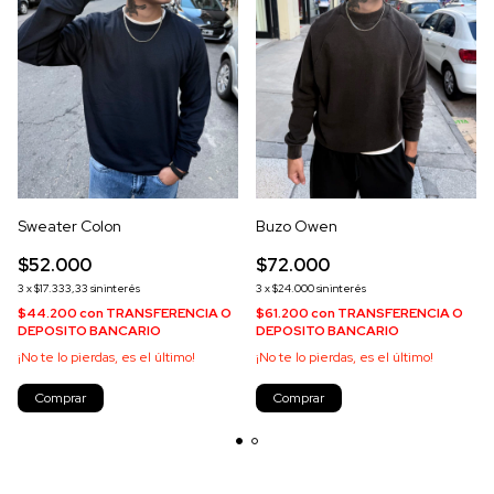
Sweater Colon
Buzo Owen
$52.000
$72.000
3
x
$17.333,33
sin interés
3
x
$24.000
sin interés
$44.200
con
TRANSFERENCIA O
$61.200
con
TRANSFERENCIA O
DEPOSITO BANCARIO
DEPOSITO BANCARIO
¡No te lo pierdas, es el último!
¡No te lo pierdas, es el último!
Comprar
Comprar