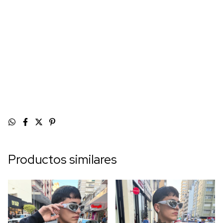
XL
46cm
56cm
74cm
XXL
47cm
58cm
75cm
Si aún tenes dudas en tu talle comunícate con nosotros y te
ayudamos!
Productos similares