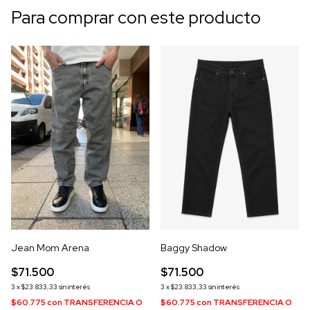
Para comprar con este producto
Jean Mom Arena
Baggy Shadow
$71.500
$71.500
3
x
$23.833,33
sin interés
3
x
$23.833,33
sin interés
$60.775
con
TRANSFERENCIA O
$60.775
con
TRANSFERENCIA O