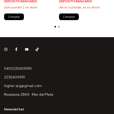
DEPOSITO BANCARIO
DEPOSITO BANCARIO
¡Solo quedan
2
en stock!
¡No te lo pierdas, es el último!
Comprar
Comprar
5492235409991
2235409991
higher.arg@gmail.com
Rivadavia 2869 · Mar del Plata
Newsletter