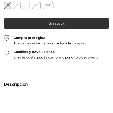
S
M
L
XL
XXL
Compra protegida
Tus datos cuidados durante toda la compra.
Cambios y devoluciones
Si no te gusta, podés cambiarlo por otro o devolverlo.
Descripción
Descubre el Sweater Colon
, una prenda de
excelente
calidad
que se convertirá en tu aliado ideal para el invierno.
Su diseño combina elegancia y versatilidad, siendo
perfecto para ocasiones
formales e informales
al mismo