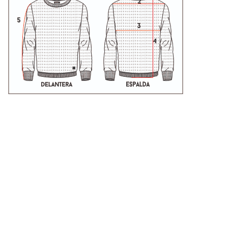
Talle
Hombros (2)
Ancho (3)
Largo (4)
S
42cm
50cm
68cm
M
44cm
53cm
69cm
L
45cm
54cm
72cm