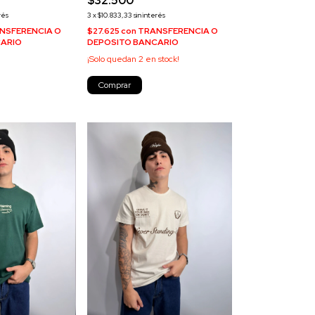
$32.500
rés
3
x
$10.833,33
sin interés
NSFERENCIA O
$27.625
con
TRANSFERENCIA O
CARIO
DEPOSITO BANCARIO
¡Solo quedan
2
en stock!
Comprar