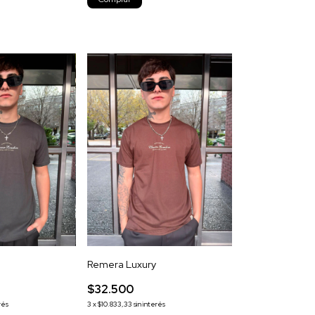
Remera Luxury
$32.500
rés
3
x
$10.833,33
sin interés