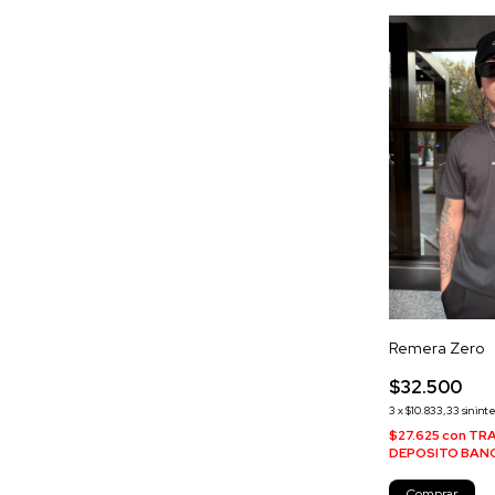
Remera Zero
$32.500
3
x
$10.833,33
sin int
$27.625
con
TRA
DEPOSITO BAN
Comprar