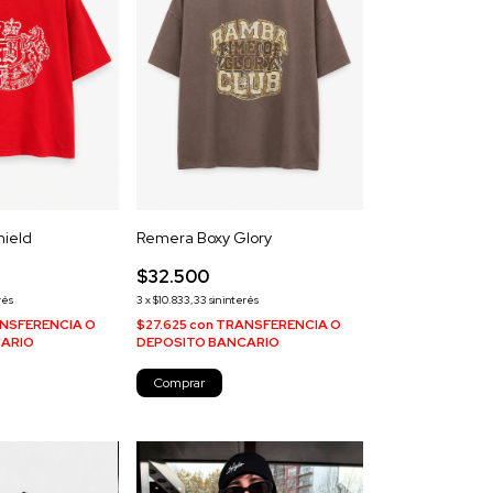
hield
Remera Boxy Glory
$32.500
rés
3
x
$10.833,33
sin interés
NSFERENCIA O
$27.625
con
TRANSFERENCIA O
CARIO
DEPOSITO BANCARIO
Comprar