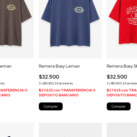
Leman
Remera Boxy Leman
Remera Boxy S
$32.500
$32.500
erés
3
x
$10.833,33
sin interés
3
x
$10.833,33
sin inte
NSFERENCIA O
$27.625
con
TRANSFERENCIA O
$27.625
con
TRA
CARIO
DEPOSITO BANCARIO
DEPOSITO BAN
Comprar
Comprar