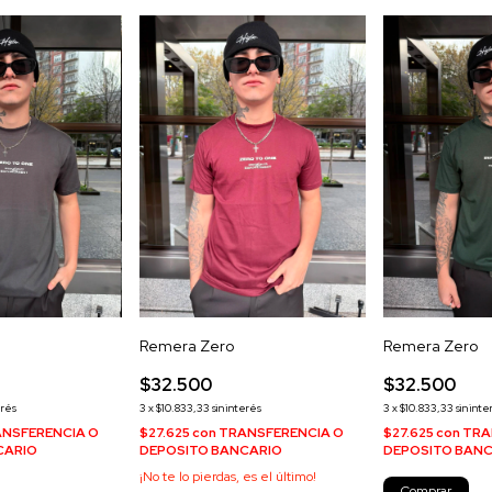
Remera Zero
Remera Zero
$32.500
$32.500
erés
3
x
$10.833,33
sin interés
3
x
$10.833,33
sin inte
NSFERENCIA O
$27.625
con
TRANSFERENCIA O
$27.625
con
TRA
CARIO
DEPOSITO BANCARIO
DEPOSITO BAN
¡No te lo pierdas, es el último!
Comprar