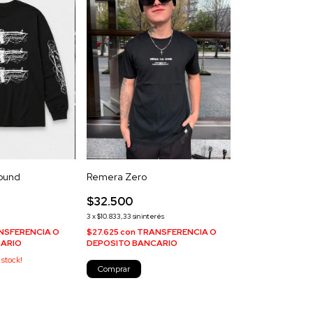
ound
Remera Zero
$32.500
3
x
$10.833,33
sin interés
NSFERENCIA O
$27.625
con
TRANSFERENCIA O
CARIO
DEPOSITO BANCARIO
stock!
Comprar