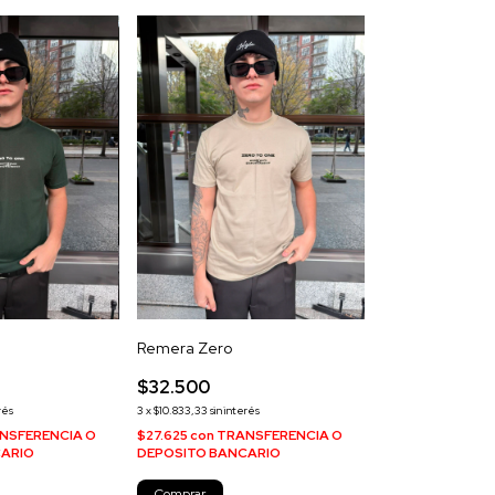
Remera Zero
$32.500
rés
3
x
$10.833,33
sin interés
NSFERENCIA O
$27.625
con
TRANSFERENCIA O
CARIO
DEPOSITO BANCARIO
Comprar