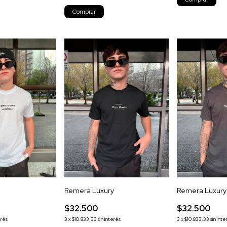
Comprar
Remera Luxury
Remera Luxury
$32.500
$32.500
erés
3
x
$10.833,33
sin interés
3
x
$10.833,33
sin inte