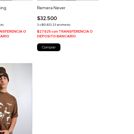
ing
Remera Never
$32.500
rés
3
x
$10.833,33
sin interés
NSFERENCIA O
$27.625
con
TRANSFERENCIA O
CARIO
DEPOSITO BANCARIO
Comprar