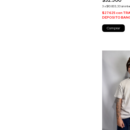
$32.500
3
x
$10.833,33
sin int
$27.625
con
TRA
DEPOSITO BAN
Comprar