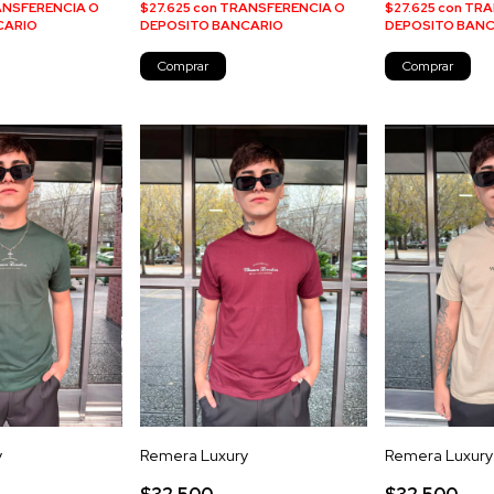
NSFERENCIA O
$27.625
con
TRANSFERENCIA O
$27.625
con
TRA
CARIO
DEPOSITO BANCARIO
DEPOSITO BAN
Comprar
Comprar
y
Remera Luxury
Remera Luxury