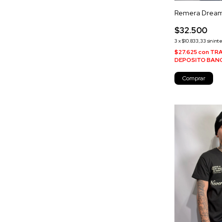
Remera Drea
$32.500
3
x
$10.833,33
sin int
$27.625
con
TRA
DEPOSITO BAN
Comprar