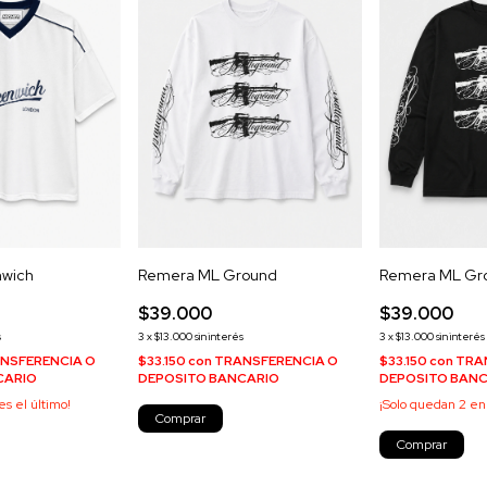
wich
Remera ML Ground
Remera ML Gr
$39.000
$39.000
s
3
x
$13.000
sin interés
3
x
$13.000
sin interés
NSFERENCIA O
$33.150
con
TRANSFERENCIA O
$33.150
con
TRA
CARIO
DEPOSITO BANCARIO
DEPOSITO BAN
es el último!
¡Solo quedan
2
en 
Comprar
Comprar