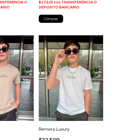
NSFERENCIA O
$27.625
con
TRANSFERENCIA O
CARIO
DEPOSITO BANCARIO
Comprar
Remera Luxury