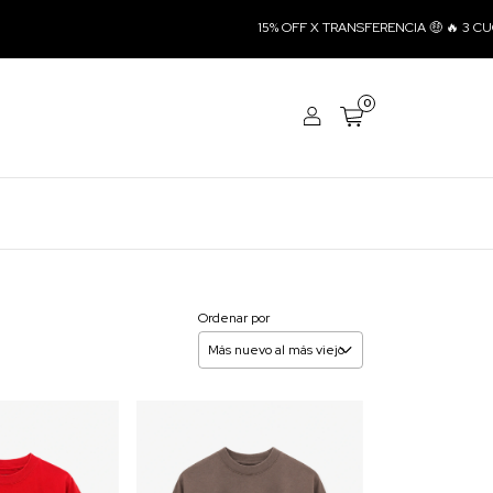
15% OFF X TRANSFERENCIA 🤑 🔥 3 CUOTAS SIN INTERÉS
0
Ordenar por