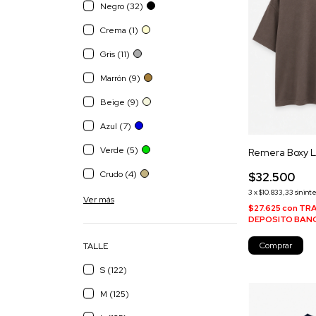
Negro (32)
Crema (1)
Gris (11)
Marrón (9)
Beige (9)
Azul (7)
Verde (5)
Remera Boxy 
Crudo (4)
$32.500
3
x
$10.833,33
sin int
Ver más
$27.625
con
TRA
DEPOSITO BAN
Comprar
TALLE
S (122)
M (125)