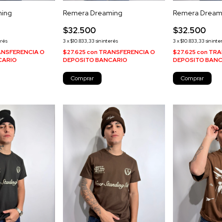
ming
Remera Dreaming
Remera Dream
$32.500
$32.500
erés
3
x
$10.833,33
sin interés
3
x
$10.833,33
sin inte
NSFERENCIA O
$27.625
con
TRANSFERENCIA O
$27.625
con
TRA
CARIO
DEPOSITO BANCARIO
DEPOSITO BAN
Comprar
Comprar