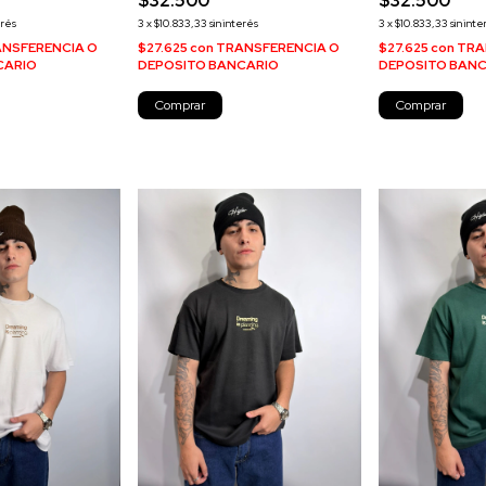
$32.500
$32.500
erés
3
x
$10.833,33
sin interés
3
x
$10.833,33
sin inte
NSFERENCIA O
$27.625
con
TRANSFERENCIA O
$27.625
con
TRA
CARIO
DEPOSITO BANCARIO
DEPOSITO BAN
Comprar
Comprar