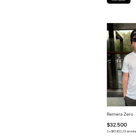
Remera Zero
$32.500
3
x
$10.833,33
sin int