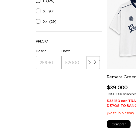
L (125)
Xl (97)
Xxl (29)
PRECIO
Desde
Hasta
Remera Green
$39.000
3
x
$13.000
sin interé
$33.150
con
TRA
DEPOSITO BAN
¡No te lo pierdas, 
Comprar