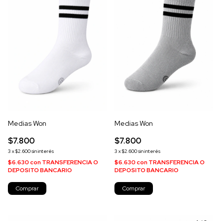
Medias Won
Medias Won
$7.800
$7.800
3
x
$2.600
sin interés
3
x
$2.600
sin interés
$6.630
con
TRANSFERENCIA O
$6.630
con
TRANSFERENCIA O
DEPOSITO BANCARIO
DEPOSITO BANCARIO
Comprar
Comprar