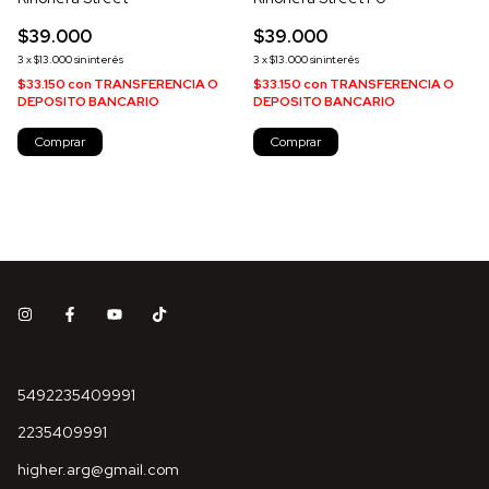
$39.000
$39.000
3
x
$13.000
sin interés
3
x
$13.000
sin interés
$33.150
con
TRANSFERENCIA O
$33.150
con
TRANSFERENCIA O
DEPOSITO BANCARIO
DEPOSITO BANCARIO
Comprar
Comprar
5492235409991
2235409991
higher.arg@gmail.com