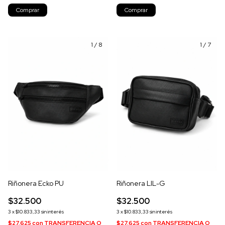
Comprar
Comprar
1
/
8
1
/
7
Riñonera Ecko PU
Riñonera LIL-G
$32.500
$32.500
3
x
$10.833,33
sin interés
3
x
$10.833,33
sin interés
$27.625
con
TRANSFERENCIA O
$27.625
con
TRANSFERENCIA O