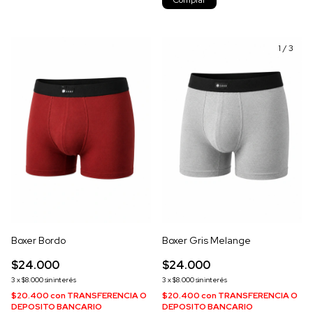
1
/
3
Boxer Bordo
Boxer Gris Melange
$24.000
$24.000
3
x
$8.000
sin interés
3
x
$8.000
sin interés
$20.400
con
TRANSFERENCIA O
$20.400
con
TRANSFERENCIA O
DEPOSITO BANCARIO
DEPOSITO BANCARIO