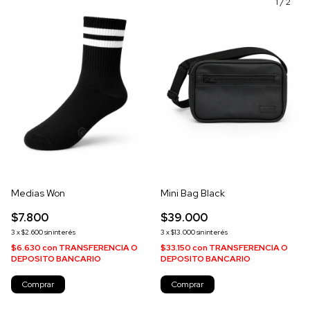
1
/
2
Medias Won
Mini Bag Black
$7.800
$39.000
3
x
$2.600
sin interés
3
x
$13.000
sin interés
$6.630
con
TRANSFERENCIA O
$33.150
con
TRANSFERENCIA O
DEPOSITO BANCARIO
DEPOSITO BANCARIO
Comprar
Comprar