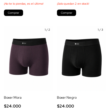
¡No te lo pierdas, es el último!
¡Solo quedan
2
en stock!
Comprar
Comprar
1
/
2
1
/
3
Boxer Mora
Boxer Negro
$24.000
$24.000