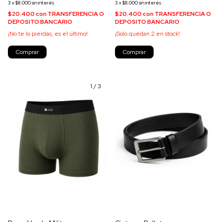
3
x
$8.000
sin interés
3
x
$8.000
sin interés
$20.400
con
TRANSFERENCIA O
$20.400
con
TRANSFERENCIA O
DEPOSITO BANCARIO
DEPOSITO BANCARIO
¡No te lo pierdas, es el último!
¡Solo quedan
2
en stock!
Comprar
Comprar
1
/
3