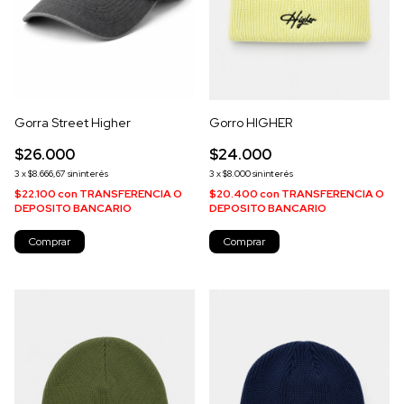
Gorra Street Higher
Gorro HIGHER
$26.000
$24.000
3
x
$8.666,67
sin interés
3
x
$8.000
sin interés
$22.100
con
TRANSFERENCIA O
$20.400
con
TRANSFERENCIA O
DEPOSITO BANCARIO
DEPOSITO BANCARIO
Comprar
Comprar