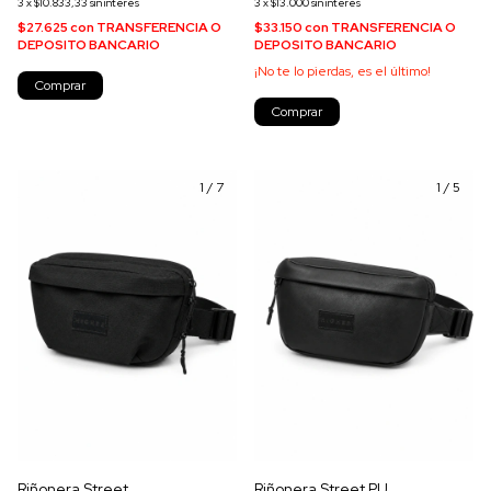
3
x
$10.833,33
sin interés
3
x
$13.000
sin interés
$27.625
con
TRANSFERENCIA O
$33.150
con
TRANSFERENCIA O
DEPOSITO BANCARIO
DEPOSITO BANCARIO
¡No te lo pierdas, es el último!
Comprar
Comprar
1
/
7
1
/
5
Riñonera Street
Riñonera Street PU