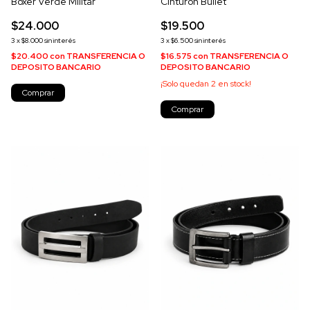
Boxer Verde Militar
Cinturon Bullet
$24.000
$19.500
3
x
$8.000
sin interés
3
x
$6.500
sin interés
$20.400
con
TRANSFERENCIA O
$16.575
con
TRANSFERENCIA O
DEPOSITO BANCARIO
DEPOSITO BANCARIO
¡Solo quedan
2
en stock!
Comprar
Comprar