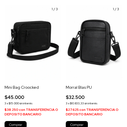
1
/
3
1
/
3
Mini Bag Croocked
Morral Blas PU
$45.000
$32.500
3
x
$15.000
sin interés
3
x
$10.833,33
sin interés
$38.250
con
TRANSFERENCIA O
$27.625
con
TRANSFERENCIA O
DEPOSITO BANCARIO
DEPOSITO BANCARIO
Comprar
Comprar