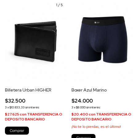
1
/
5
Billetera Urban HIGHER
Boxer Azul Marino
$32.500
$24.000
3
x
$10.833,33
sin interés
3
x
$8.000
sin interés
$27.625
con
TRANSFERENCIA O
$20.400
con
TRANSFERENCIA O
DEPOSITO BANCARIO
DEPOSITO BANCARIO
¡No te lo pierdas, es el último!
Comprar
Comprar