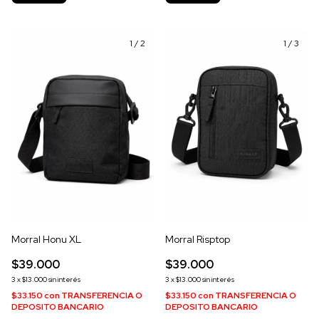
1
/
2
1
/
3
Morral Honu XL
Morral Risptop
$39.000
$39.000
3
x
$13.000
sin interés
3
x
$13.000
sin interés
$33.150
con
TRANSFERENCIA O
$33.150
con
TRANSFERENCIA O
DEPOSITO BANCARIO
DEPOSITO BANCARIO