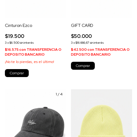
Cinturon Ezco
GIFT CARD
$19.500
$50.000
3
x
$6.500
sin interés
3
x
$16.666,67
sin interés
$16.575
con
TRANSFERENCIA O
$42.500
con
TRANSFERENCIA O
DEPOSITO BANCARIO
DEPOSITO BANCARIO
¡No te lo pierdas, es el último!
Comprar
Comprar
1
/
4