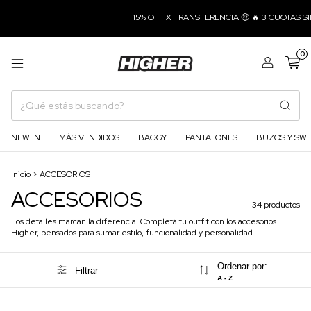
15% OFF X TRANSFERENCIA 🤑 🔥 3 CUOTAS SIN INTER
0
NEW IN
MÁS VENDIDOS
BAGGY
PANTALONES
BUZOS Y SW
Inicio
>
ACCESORIOS
ACCESORIOS
34 productos
Los detalles marcan la diferencia. Completá tu outfit con los accesorios
Higher, pensados para sumar estilo, funcionalidad y personalidad.
Ordenar por:
Filtrar
A - Z