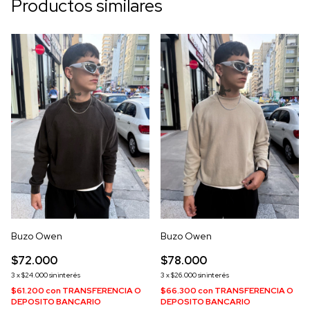
Productos similares
Buzo Owen
Buzo Owen
$72.000
$78.000
3
x
$24.000
sin interés
3
x
$26.000
sin interés
$61.200
con
TRANSFERENCIA O
$66.300
con
TRANSFERENCIA O
DEPOSITO BANCARIO
DEPOSITO BANCARIO