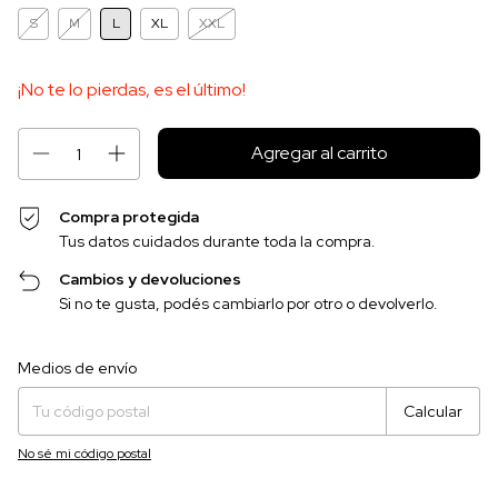
S
M
L
XL
XXL
¡No te lo pierdas, es el último!
Compra protegida
Tus datos cuidados durante toda la compra.
Cambios y devoluciones
Si no te gusta, podés cambiarlo por otro o devolverlo.
Entregas para el CP:
Cambiar CP
Medios de envío
Calcular
No sé mi código postal