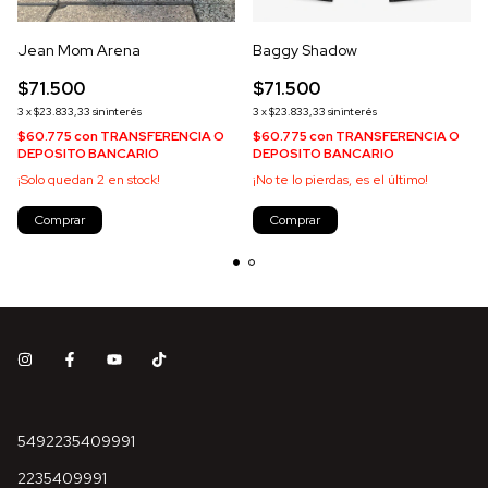
Jean Mom Arena
Baggy Shadow
$71.500
$71.500
3
x
$23.833,33
sin interés
3
x
$23.833,33
sin interés
$60.775
con
TRANSFERENCIA O
$60.775
con
TRANSFERENCIA O
DEPOSITO BANCARIO
DEPOSITO BANCARIO
¡Solo quedan
2
en stock!
¡No te lo pierdas, es el último!
Comprar
Comprar
5492235409991
2235409991