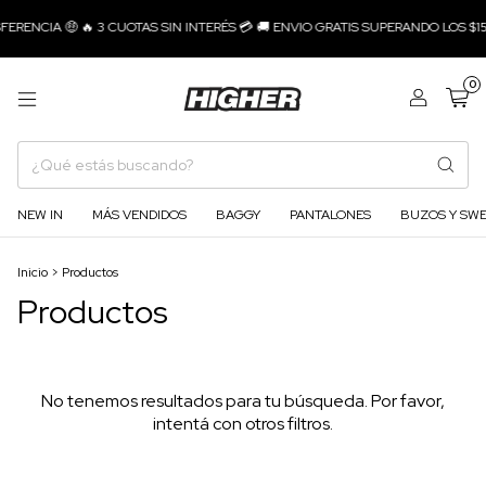
ERENCIA 🤑 🔥 3 CUOTAS SIN INTERÉS 💳 🚚 ENVIO GRATIS SUPERANDO LOS $150
0
NEW IN
MÁS VENDIDOS
BAGGY
PANTALONES
BUZOS Y SW
Inicio
>
Productos
Productos
No tenemos resultados para tu búsqueda. Por favor,
intentá con otros filtros.